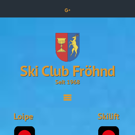
Ski Club Fröhnd
Seit 1968
Loipe
Skilift